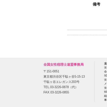
備考
女
全国女性税理士連盟事務局
女
〒151-0051
会
S
東京都渋谷区千駄ヶ谷5-15-13
女
千駄ヶ谷エレガンス203号
メ
TEL.03-3226-0878（代）
女
6
FAX.03-3226-0855
組
事