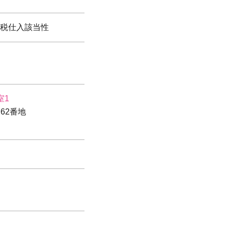
税仕入該当性
室1
62番地