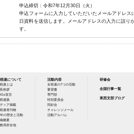
申込締切：令和7年12月30日（火）
申込フォームに入力していただいたメールアドレスに
日資料を送信します。メールアドレスの入力に誤り
す。
税連について
活動内容
研修会
税連とは
女税連の7つの活動
全国行事一覧
長挨拶
要望書
DGs宣言
専門部
東西支部ブログ
税連旗
特別委員会
ディア掲載
同好会
税連発刊物
チャレンジメール
0年の歴史と活動
活動アルバム
織概要
務局所在地