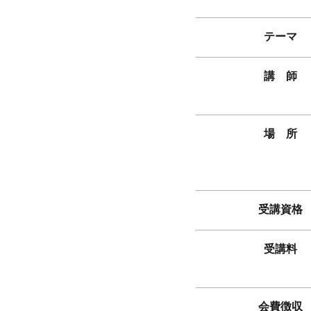
テーマ
講 師
場 所
受講資格
受講料
会費徴収