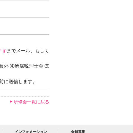
.jp
までメール、もしく
員外 ④所属税理士会 ⑤
日前に送信します。
研修会一覧に戻る
インフォメーション
会員専用