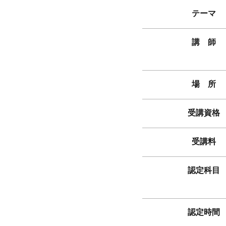
テーマ
講 師
場 所
受講資格
受講料
認定科目
認定時間