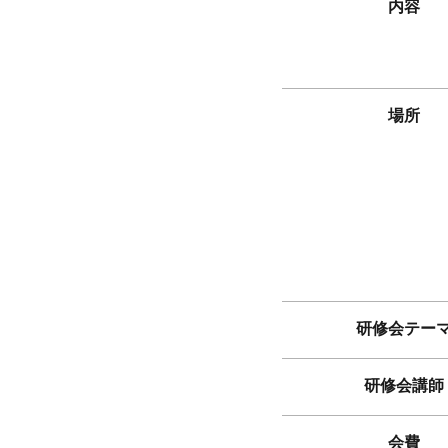
内容
場所
研修会テー
研修会講師
会費