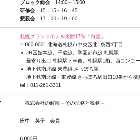
ブロック総会
14:00～15:00
研修会
15：15～16：45
懇親会
17：00～19：00
札幌グランドホテル東館17階「白雲」
〒060-0001 北海道札幌市中央区北1条西4丁目
JR函館本線、千歳線、学園都市線 札幌駅
最寄り出口 札幌駅下車後、札幌駅1階、西コンコ
地下鉄南北線 東豊線 さっぽろ駅
地下鉄南北線・東豊線 さっぽろ駅出口10番から徒
tel：011-261-3311
マ
「株式会社の解散－その法務と税務－」
田中 英子 会員
6,000円